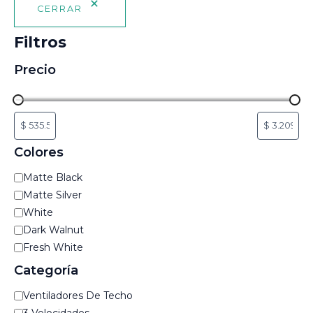
CERRAR
Filtros
Precio
Colores
C
Matte Black
o
Matte Silver
l
White
o
Dark Walnut
r
e
Fresh White
s
Categoría
C
Ventiladores De Techo
a