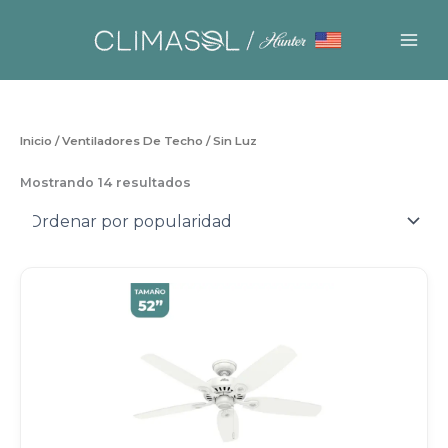
Ir
al
contenido
Inicio
/
Ventiladores De Techo
/ Sin Luz
Sorted
Mostrando 14 resultados
by
popularity