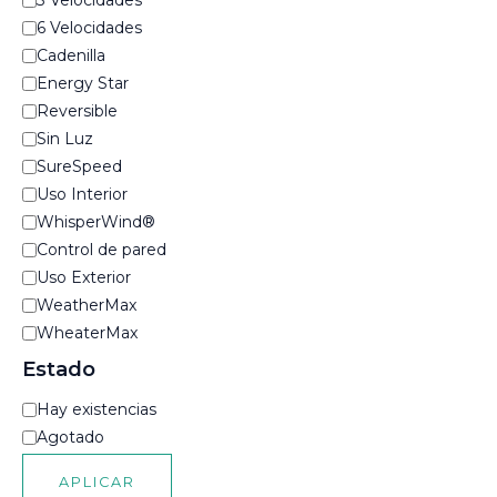
3 Velocidades
t
6 Velocidades
e
Cadenilla
g
o
Energy Star
r
Reversible
í
Sin Luz
a
SureSpeed
Uso Interior
WhisperWind®
Control de pared
Uso Exterior
WeatherMax
WheaterMax
Estado
D
Hay existencias
i
Agotado
s
p
APLICAR
o