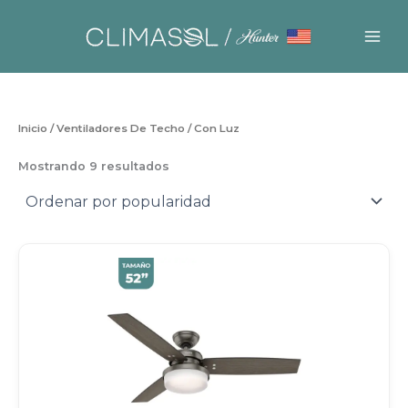
Ir
al
contenido
Inicio
/
Ventiladores De Techo
/ Con Luz
Sorted
Mostrando 9 resultados
by
popularity